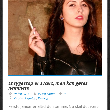
Et rygestop er svært, men kan gøres
nemmere
29 feb 2016
larsen-admin
0
Nikotin
,
Rygestop
,
Rygning
Første januar er altid den samme. Nu skal det være.